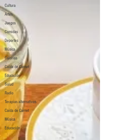
Cultura
Artes
Juegos
Comidas
Deportes
Música
Calorias
Caída de Carnet
Educación
Salud
Radio
Terapias alternativas
Caída de Carnet
Música
Educación