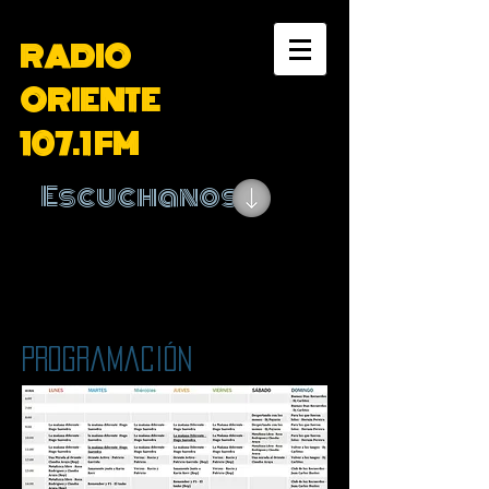
RADIO
ORIENTE
107.1 FM
Escuchanos
Programación