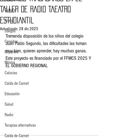
TALLER DE RADIO TAEATRO
Cultura
ESTUDIANTIL
Artes
Actualizado:
28 dic 2025
Juegos
Tremenda disposición de los niños del colegio 
Comidas
Juan Pablo Segundo, las dificultades las toman 
muy bien, quieren aprender, hay muchas ganas. 
Deportes
Este proyecto es financiado por el FFMCS 2025 Y 
Música
EL GOBIERNO REGIONAL
Calorias
Caída de Carnet
Educación
Salud
Radio
Terapias alternativas
Caída de Carnet