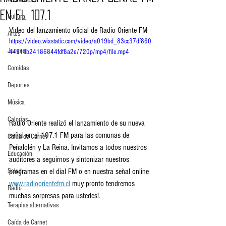
en el 107.1
Cultura
Video del lanzamiento oficial de Radio Oriente FM
Artes
https://video.wixstatic.com/video/a019bd_83cc37df860
Juegos
4491db24186844fdf8a2e/720p/mp4/file.mp4
Comidas
Deportes
Música
Calorias
Radio Oriente realizó el lanzamiento de su nueva 
señal en el 107.1 FM para las comunas de 
Caída de Carnet
Peñalolén y La Reina. Invitamos a todos nuestros 
Educación
auditores a seguirnos y sintonizar nuestros 
programas en el dial FM o en nuestra señal online 
Salud
www.radioorientefm.cl
 muy pronto tendremos 
Radio
muchas sorpresas para ustedes!.
Terapias alternativas
Caída de Carnet