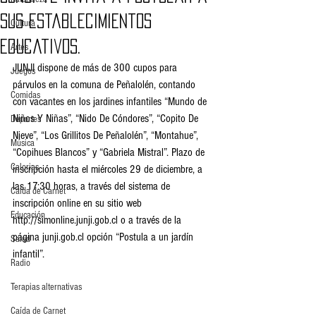
sus establecimientos
Cultura
educativos.
Artes
JUNJI dispone de más de 300 cupos para 
Juegos
párvulos en la comuna de Peñalolén, contando 
Comidas
con vacantes en los jardines infantiles “Mundo de 
Niños Y Niñas”, “Nido De Cóndores”, “Copito De 
Deportes
Nieve”, “Los Grillitos De Peñalolén”, “Montahue”, 
Música
“Copihues Blancos” y “Gabriela Mistral”. Plazo de 
Calorias
inscripción hasta el miércoles 29 de diciembre, a 
las 17:30 horas, a través del sistema de 
Caída de Carnet
inscripción online en su sitio web 
Educación
http://simonline.junji.gob.cl o a través de la 
página junji.gob.cl opción “Postula a un jardín 
Salud
infantil”. 
Radio
Terapias alternativas
Caída de Carnet