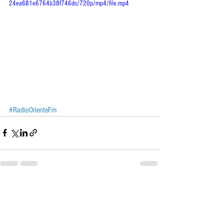
24ea681e6764b38f746dc/720p/mp4/file.mp4
#RadioOrienteFm
Ver todo
Entradas recientes