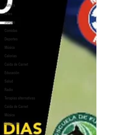
Cultura
Artes
Juegos
Comidas
Deportes
Música
Calorias
Caída de Carnet
Educación
Salud
Radio
Terapias alternativas
Caída de Carnet
Música
Educación