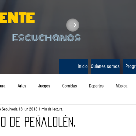
IENTE
Escuchanos
Inicio
Quienes somos
Prog
tura
Artes
Juegos
Comidas
Deportes
Música
do Sepulveda
18 jun 2018
1 min de lectura
Salud
Radio
Terapias alternativas
Caída de Carnet
Mús
o de Peñalolén.