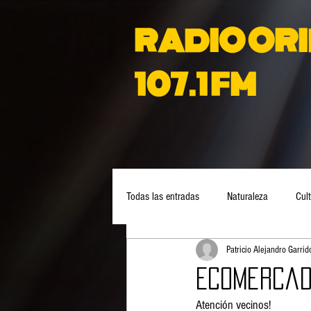
RADIO OR
107.1 FM
Todas las entradas
Naturaleza
Cul
Patricio Alejandro Garri
Caída de Carnet
Educación
Ecomercad
Atención vecinos!