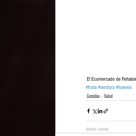
 El Ecomercado de Peñalol
#fruta
#verdura
#huevos
Comidas
Salud