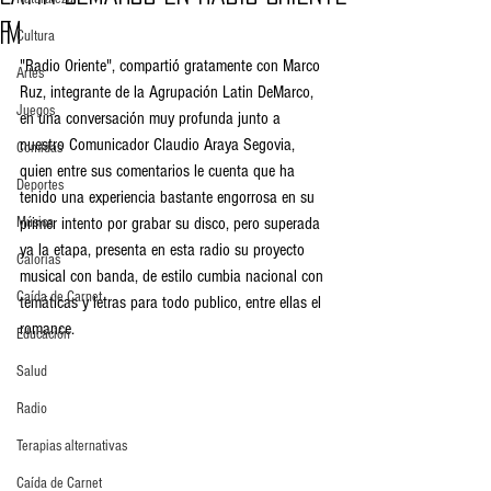
FM
Cultura
"Radio Oriente", compartió gratamente con Marco 
Artes
Ruz, integrante de la Agrupación Latin DeMarco, 
Juegos
en una conversación muy profunda junto a 
nuestro Comunicador Claudio Araya Segovia, 
Comidas
quien entre sus comentarios le cuenta que ha 
Deportes
tenido una experiencia bastante engorrosa en su 
Música
primer intento por grabar su disco, pero superada 
ya la etapa, presenta en esta radio su proyecto 
Calorias
musical con banda, de estilo cumbia nacional con 
Caída de Carnet
temáticas y letras para todo publico, entre ellas el 
romance.
Educación
Salud
Radio
Terapias alternativas
Caída de Carnet